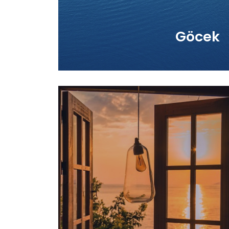
Detaylı Bilgi
Göcek
Ege-Akdeniz
Eğer bu lokasyonlar istediklerinizi
şılamıyorsa eğer bizlere özel isteklerinizi
belirtebilirsiniz. Gitmek istediğiniz rotayı
ler için deneyimli ekibimiz ile oluşturalım.